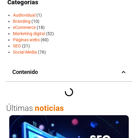
Categorías
Audiovidual
(1)
Branding
(10)
eCommerce
(18)
Marketing digital
(52)
Páginas webs
(60)
SEO
(21)
Social Media
(76)
Contenido
Últimas
noticias
C
me
el
de