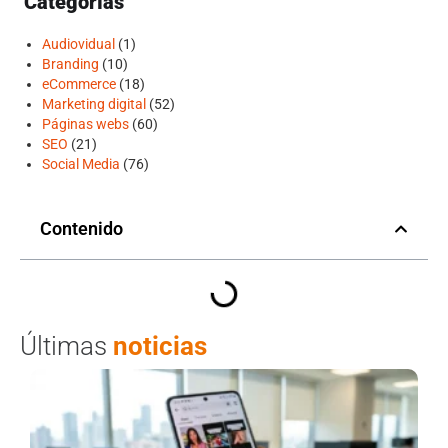
Categorías
Audiovidual
(1)
Branding
(10)
eCommerce
(18)
Marketing digital
(52)
Páginas webs
(60)
SEO
(21)
Social Media
(76)
Contenido
Últimas
noticias
S
Mu
Gu
bu