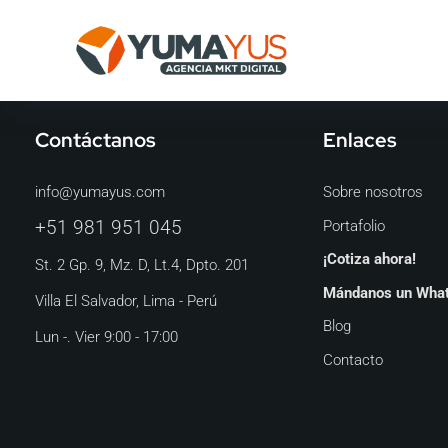
Contáctanos
Enlaces
info@yumayus.com
Sobre nosotros
Portafolio
+51 981 951 045
¡Cotiza ahora!
St. 2 Gp. 9, Mz. D, Lt.4, Dpto. 201
Mándanos un Wha
Villa El Salvador, Lima - Perú
Blog
Lun -. Vier 9:00 - 17:00
Contacto