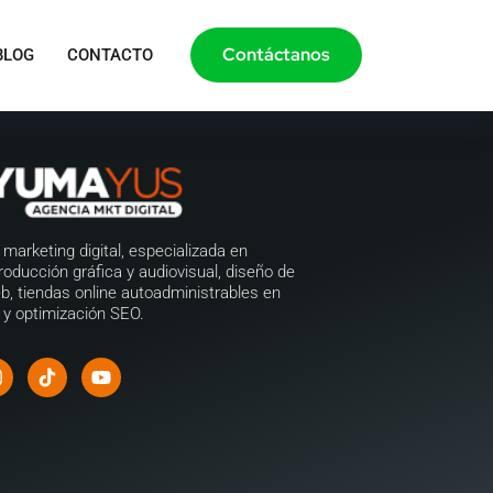
Contáctanos
BLOG
CONTACTO
marketing digital, especializada en
roducción gráfica y audiovisual, diseño de
b, tiendas online autoadministrables en
y optimización SEO.